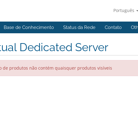
Português
Base de Conhecimento
Status da Rede
Contato
Ot
tual Dedicated Server
 de produtos não contém quaisquer produtos visíveis