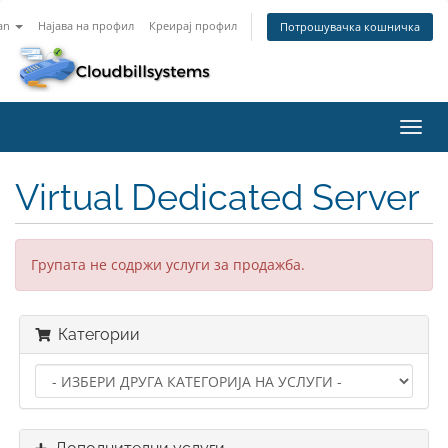
an
Најава на профил
Креирај профил
Потрошувачка кошничка
Вклу
ја
нави
Virtual Dedicated Server
Групата не содржи услуги за продажба.
Категории