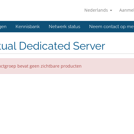
Nederlands
Aanme
gen
Kennisbank
Netwerk status
Neem contact op me
tual Dedicated Server
ctgroep bevat geen zichtbare producten