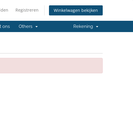
lden
Registreren
Winkelwagen bekijken
t ons
Others
Rekening