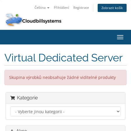
Čeština
Přihlášení
Registrace
Zobrazit košík
Přep
navig
Virtual Dedicated Server
Skupina výrobků neobsahuje žádné viditelné produkty
Kategorie