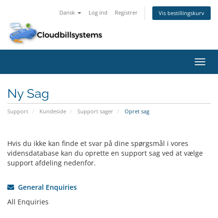
Dansk
Log ind
Registrer
Vis bestillingskurv
Skift
navig
Ny Sag
Support
Kundeside
Support sager
Opret sag
Hvis du ikke kan finde et svar på dine spørgsmål i vores
vidensdatabase kan du oprette en support sag ved at vælge
support afdeling nedenfor.
General Enquiries
All Enquiries