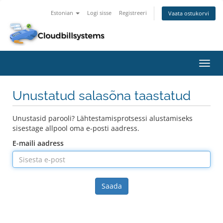
Estonian
Logi sisse
Registreeri
Vaata ostukorvi
Lülit
navig
Unustatud salasõna taastatud
Unustasid parooli? Lähtestamisprotsessi alustamiseks
sisestage allpool oma e-posti aadress.
E-maili aadress
Saada