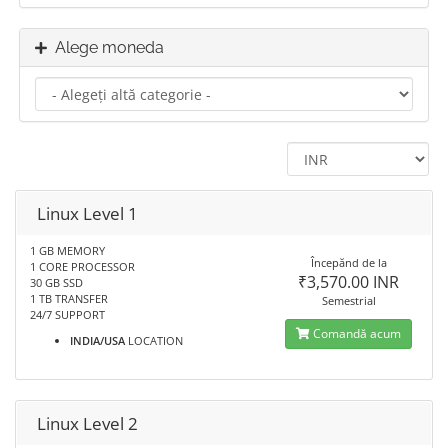
Alege moneda
Linux Level 1
1 GB MEMORY
Începănd de la
1 CORE PROCESSOR
₹3,570.00 INR
30 GB SSD
1 TB TRANSFER
Semestrial
24/7 SUPPORT
Comandă acum
INDIA/USA
LOCATION
Linux Level 2